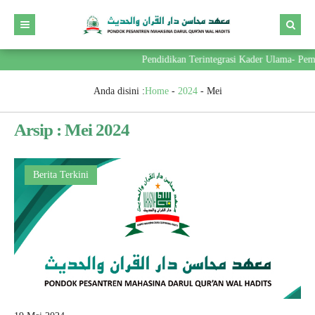
Pendidikan Terintegrasi Kader Ulama- Pemimp
Anda disini :
Home
-
2024
-
Mei
Arsip : Mei 2024
Berita Terkini