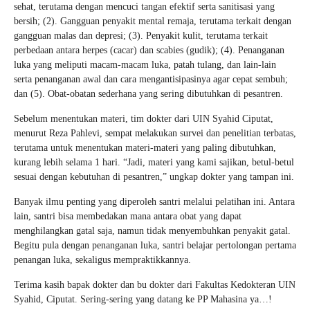
sehat, terutama dengan mencuci tangan efektif serta sanitisasi yang
bersih; (2). Gangguan penyakit mental remaja, terutama terkait dengan
gangguan malas dan depresi; (3). Penyakit kulit, terutama terkait
perbedaan antara herpes (cacar) dan scabies (gudik); (4). Penanganan
luka yang meliputi macam-macam luka, patah tulang, dan lain-lain
serta penanganan awal dan cara mengantisipasinya agar cepat sembuh;
dan (5). Obat-obatan sederhana yang sering dibutuhkan di pesantren.
Sebelum menentukan materi, tim dokter dari UIN Syahid Ciputat,
menurut Reza Pahlevi, sempat melakukan survei dan penelitian terbatas,
terutama untuk menentukan materi-materi yang paling dibutuhkan,
kurang lebih selama 1 hari. “Jadi, materi yang kami sajikan, betul-betul
sesuai dengan kebutuhan di pesantren,” ungkap dokter yang tampan ini.
Banyak ilmu penting yang diperoleh santri melalui pelatihan ini. Antara
lain, santri bisa membedakan mana antara obat yang dapat
menghilangkan gatal saja, namun tidak menyembuhkan penyakit gatal.
Begitu pula dengan penanganan luka, santri belajar pertolongan pertama
penangan luka, sekaligus mempraktikkannya.
Terima kasih bapak dokter dan bu dokter dari Fakultas Kedokteran UIN
Syahid, Ciputat. Sering-sering yang datang ke PP Mahasina ya…!