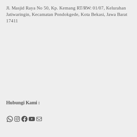
Jl. Masjid Raya No 50, Kp. Kemang RT/RW: 01/07, Kelurahan
Jatiwaringin, Kecamatan Pondokgede, Kota Bekasi, Jawa Barat
17411
Hubungi Kami :
WhatsApp
Instagram
Facebook
You Tube
Mail