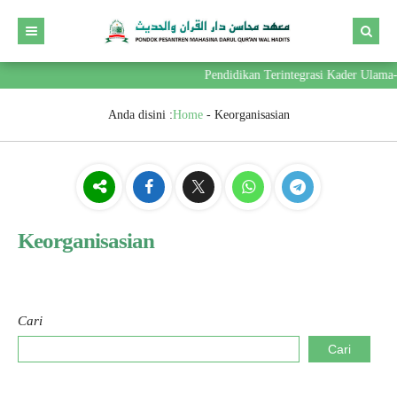
Pendidikan Terintegrasi Kader Ulama-
Anda disini :
Home
-
Keorganisasian
Keorganisasian
Cari
Cari