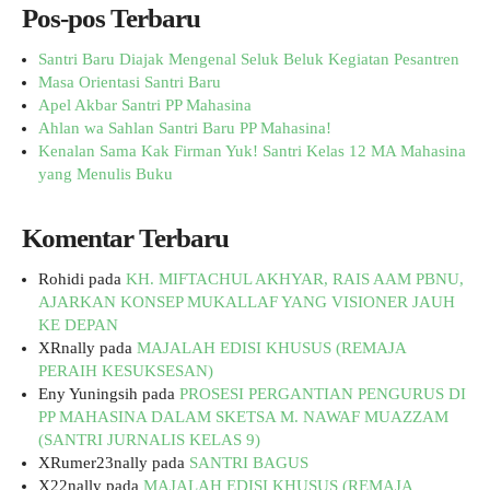
Pos-pos Terbaru
Santri Baru Diajak Mengenal Seluk Beluk Kegiatan Pesantren
Masa Orientasi Santri Baru
Apel Akbar Santri PP Mahasina
Ahlan wa Sahlan Santri Baru PP Mahasina!
Kenalan Sama Kak Firman Yuk! Santri Kelas 12 MA Mahasina
yang Menulis Buku
Komentar Terbaru
Rohidi
pada
KH. MIFTACHUL AKHYAR, RAIS AAM PBNU,
AJARKAN KONSEP MUKALLAF YANG VISIONER JAUH
KE DEPAN
XRnally
pada
MAJALAH EDISI KHUSUS (REMAJA
PERAIH KESUKSESAN)
Eny Yuningsih
pada
PROSESI PERGANTIAN PENGURUS DI
PP MAHASINA DALAM SKETSA M. NAWAF MUAZZAM
(SANTRI JURNALIS KELAS 9)
XRumer23nally
pada
SANTRI BAGUS
X22nally
pada
MAJALAH EDISI KHUSUS (REMAJA