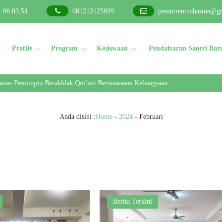
06
:
03
:
55
081212125699
pesantrenmahasina@g
Profile
Program
Kesiswaan
Pendaftaran Santri Bar
- Pemimpin Berakhlak Qur'ani Berwawasan Kebangsaan
Anda disini :
Home
-
2024
-
Februari
Berita Terkini