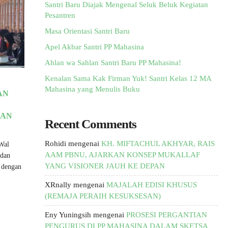
Santri Baru Diajak Mengenal Seluk Beluk Kegiatan
Pesantren
Masa Orientasi Santri Baru
Apel Akbar Santri PP Mahasina
Ahlan wa Sahlan Santri Baru PP Mahasina!
Kenalan Sama Kak Firman Yuk! Santri Kelas 12 MA
Mahasina yang Menulis Buku
AN
IAN
Recent Comments
Rohidi
mengenai
KH. MIFTACHUL AKHYAR, RAIS
Wal
AAM PBNU, AJARKAN KONSEP MUKALLAF
 dan
YANG VISIONER JAUH KE DEPAN
s dengan
XRnally
mengenai
MAJALAH EDISI KHUSUS
(REMAJA PERAIH KESUKSESAN)
Eny Yuningsih
mengenai
PROSESI PERGANTIAN
PENGURUS DI PP MAHASINA DALAM SKETSA