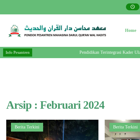
Home
Info Pesantren
Pendidikan Terintegrasi Kader Ulama
Arsip : Februari 2024
Berita Terkini
Berita Terkini