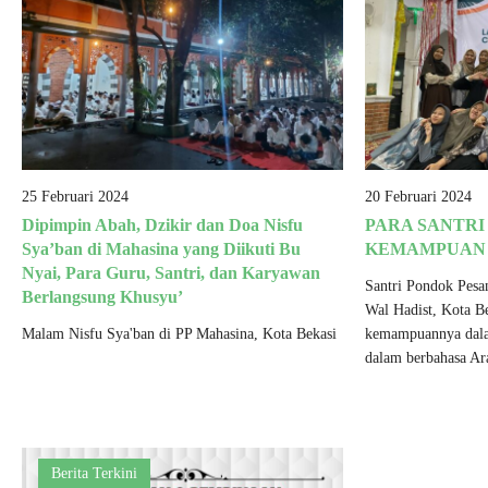
25 Februari 2024
20 Februari 2024
Dipimpin Abah, Dzikir dan Doa Nisfu
PARA SANTR
Sya’ban di Mahasina yang Diikuti Bu
KEMAMPUAN 
Nyai, Para Guru, Santri, dan Karyawan
Santri Pondok Pesa
Berlangsung Khusyu’
Wal Hadist, Kota B
Malam Nisfu Sya'ban di PP Mahasina, Kota Bekasi
kemampuannya dalam
dalam berbahasa Ar
Berita Terkini