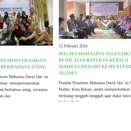
12 Februari 2024
MTs-MA MAHASINA SELESAIK
PENILAIAN KINERJA KEPALA
I DEMONSTRASIKAN
MADRASAH DARI KEMENTER
BERBAHASA ASING
AGAMA
ntren Mahasina Darul Qur’an
Pondok Pesantren Mahasina Darul Qur’an 
ekasi, mempertontonkan
Hadist, Kota Bekasi, selalu memperhatikan
 berbahasa asing, terutama
berjuang sungguh-sungguh agar dapat lulu
ab dan..
hasil terbaik..