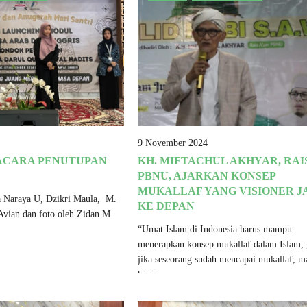
9 November 2024
ACARA PENUTUPAN
KH. MIFTACHUL AKHYAR, RAI
PBNU, AJARKAN KONSEP
MUKALLAF YANG VISIONER J
a Naraya U, Dzikri Maula, M.
KE DEPAN
Avian dan foto oleh Zidan M
“Umat Islam di Indonesia harus mampu
menerapkan konsep mukallaf dalam Islam, 
jika seseorang sudah mencapai mukallaf, m
harus..