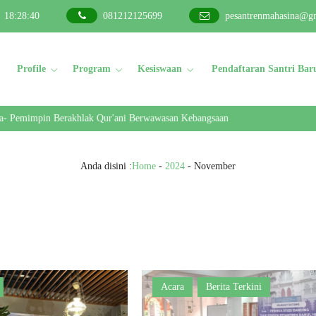
18
:
28
:
41
081212125699
pesantrenmahasina@g
Profile
Program
Kesiswaan
Pendaftaran Santri Bar
mimpin Berakhlak Qur'ani Berwawasan Kebangsaan
Anda disini :
Home
-
2024
-
November
Acara
Berita Terkini