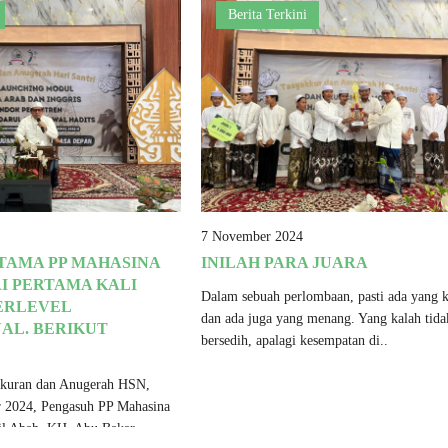
Berita Terkini
7 November 2024
TAMA PP MAHASINA
INILAH PARA JUARA
I PERTAMA KALI
Dalam sebuah perlombaan, pasti ada yang 
ERLEVEL
dan ada juga yang menang. Yang kalah tida
AL. BERIKUT
bersedih, apalagi kesempatan di..
kkuran dan Anugerah HSN,
 2024, Pengasuh PP Mahasina
il Abah, KH. Abu Bakar..