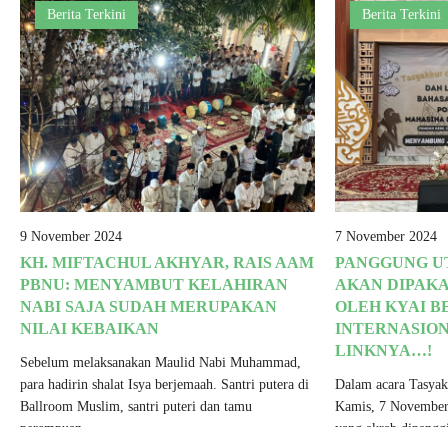
Berita Terkini
Berita Terkini
9 November 2024
7 November 2024
KH. MIFTACHUL AKHYAR, RAIS AAM
PANGGUNG U
PBNU: MENYAMBUT KELAHIRAN
AKAN DIPAKA
NABI SAJA SUDAH MERUPAKAN
OLEH KYAI B
NILAI KEBAIKAN
INTERNASION
LINKNYA…!
Sebelum melaksanakan Maulid Nabi Muhammad,
para hadirin shalat Isya berjemaah. Santri putera di
Dalam acara Tasya
Ballroom Muslim, santri puteri dan tamu
Kamis, 7 November
perempuan..
yang akrab dipangg