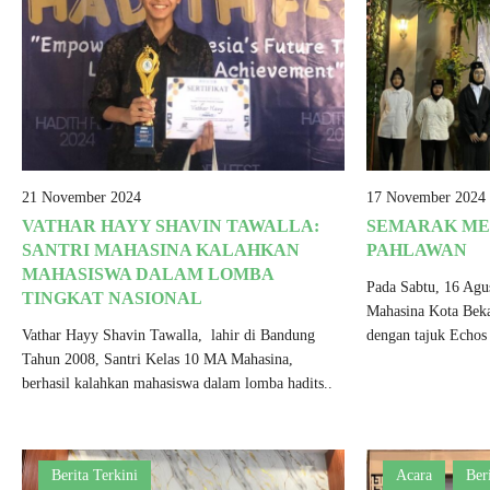
21 November 2024
17 November 2024
VATHAR HAYY SHAVIN TAWALLA:
SEMARAK ME
SANTRI MAHASINA KALAHKAN
PAHLAWAN
MAHASISWA DALAM LOMBA
Pada Sabtu, 16 Agus
TINGKAT NASIONAL
Mahasina Kota Beka
Vathar Hayy Shavin Tawalla, lahir di Bandung
dengan tajuk Echos 
Tahun 2008, Santri Kelas 10 MA Mahasina,
berhasil kalahkan mahasiswa dalam lomba hadits..
Berita Terkini
Acara
Ber