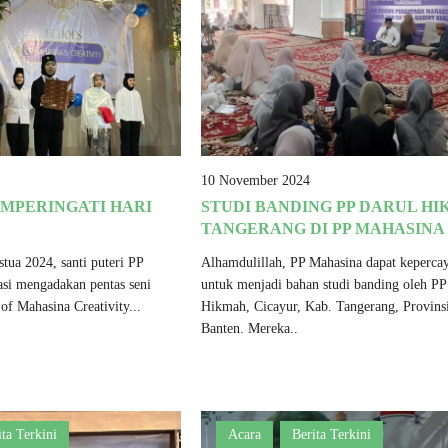
10 November 2024
MPERINGATI HARI
STUDI BANDING PP DARUL H
TANGERANG DI PP MAHASINA
tua 2024, santi puteri PP
Alhamdulillah, PP Mahasina dapat keperca
si mengadakan pentas seni
untuk menjadi bahan studi banding oleh PP
of Mahasina Creativity...
Hikmah, Cicayur, Kab. Tangerang, Provins
Banten. Mereka..
ita Terkini
Acara
Berita Terkini