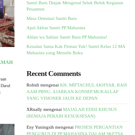
Santri Baru Diajak Mengenal Seluk Beluk Kegiatan
Pesantren
Masa Orientasi Santri Baru
Apel Akbar Santri PP Mahasina
Ahlan wa Sahlan Santri Baru PP Mahasina!
Kenalan Sama Kak Firman Yuk! Santri Kelas 12 MA
Mahasina yang Menulis Buku
IKMAH
Recent Comments
yaan
Rohidi
mengenai
KH. MIFTACHUL AKHYAR, RAIS
 Darul
AAM PBNU, AJARKAN KONSEP MUKALLAF
i
YANG VISIONER JAUH KE DEPAN
XRnally
mengenai
MAJALAH EDISI KHUSUS
(REMAJA PERAIH KESUKSESAN)
Eny Yuningsih
mengenai
PROSESI PERGANTIAN
PENGURUS DI PP MAHASINA DALAM SKETSA