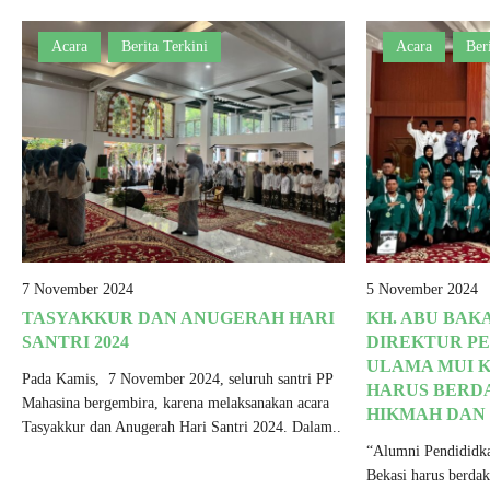
Acara
Berita Terkini
Acara
Ber
7 November 2024
5 November 2024
TASYAKKUR DAN ANUGERAH HARI
KH. ABU BAKA
SANTRI 2024
DIREKTUR P
ULAMA MUI K
Pada Kamis, 7 November 2024, seluruh santri PP
HARUS BERD
Mahasina bergembira, karena melaksanakan acara
HIKMAH DAN
Tasyakkur dan Anugerah Hari Santri 2024. Dalam..
“Alumni Pendididk
Bekasi harus berda