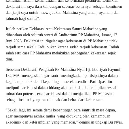
kemuliaan Islam, kemanusiaan, dan kehormatan pesantren. Demikian
deklarasi ini saya ikrarkan dengan sebenar-benarnya, sebagai komitmen
dan janji saya untuk mewujudkan Mahasina yang aman, nyaman, dan
rahmah bagi semua”.
Itulah petikan Deklarasi Anti-Kekerasan Santri Mahasina yang
dibacakan oleh seluruh santri di Auditorium PP Mahasina, Jumat, 12
Juni 2026. Deklarasi ini digelar agar kekerasan di PP Mahasina tidak
terjadi sama sekali. Jadi, bukan karena sudah terjadi kekerasan. Inilah
salah satu cara PP Mahasina melakukan pencegahan kekerasan sejak
dini.
Sebelum Deklarasi, Pengasuh PP Mahasina Nyai Hj. Badriyah Fayumi,
LC, MA, menegaskan agar santri meningkatkan partisipasinya dalam
kegiatan pondok demi kepentingan mereka sendiri. Partisipasi itu
meliputi partisipasi dalam bidang akademik dan keterampilan sesuai
minat dan potensi serta partisipasi dalam menjadikan PP Mahasina
sebagai institusi yang ramah anak dan bebas dari kekerasan.
“Sekali lagi, ini semua demi kepentingan para santri di masa depan,
agar mempunyai akhlak mulia yang didukung oleh kemampuan
akademik dan keterampilan yang memadai,” demikian ungkap Bu Nyai.