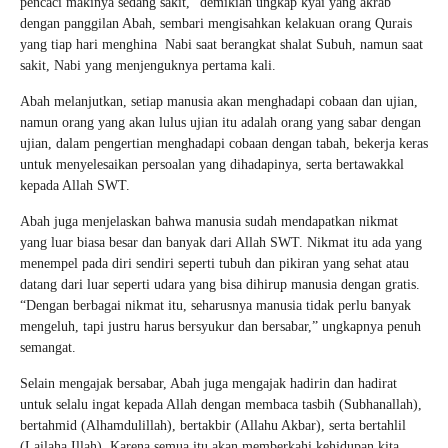
pencaci makinya sedang sakit,” demikian ungkap kyai yang akrab
dengan panggilan Abah, sembari mengisahkan kelakuan orang Qurais
yang tiap hari menghina Nabi saat berangkat shalat Subuh, namun saat
sakit, Nabi yang menjenguknya pertama kali.
Abah melanjutkan, setiap manusia akan menghadapi cobaan dan ujian,
namun orang yang akan lulus ujian itu adalah orang yang sabar dengan
ujian, dalam pengertian menghadapi cobaan dengan tabah, bekerja keras
untuk menyelesaikan persoalan yang dihadapinya, serta bertawakkal
kepada Allah SWT.
Abah juga menjelaskan bahwa manusia sudah mendapatkan nikmat
yang luar biasa besar dan banyak dari Allah SWT. Nikmat itu ada yang
menempel pada diri sendiri seperti tubuh dan pikiran yang sehat atau
datang dari luar seperti udara yang bisa dihirup manusia dengan gratis.
“Dengan berbagai nikmat itu, seharusnya manusia tidak perlu banyak
mengeluh, tapi justru harus bersyukur dan bersabar,” ungkapnya penuh
semangat.
Selain mengajak bersabar, Abah juga mengajak hadirin dan hadirat
untuk selalu ingat kepada Allah dengan membaca tasbih (Subhanallah),
bertahmid (Alhamdulillah), bertakbir (Allahu Akbar), serta bertahlil
(Lailaha Illah). Karena semua itu akan memberkahi kehidupan kita