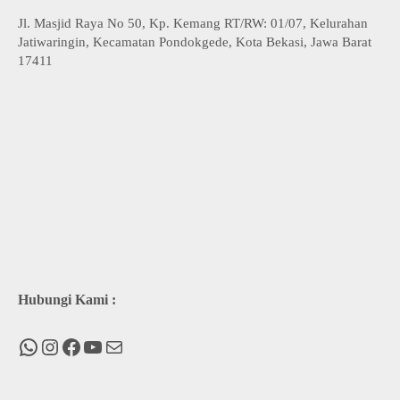
Jl. Masjid Raya No 50, Kp. Kemang RT/RW: 01/07, Kelurahan
Jatiwaringin, Kecamatan Pondokgede, Kota Bekasi, Jawa Barat
17411
Hubungi Kami :
WhatsApp
Instagram
Facebook
You Tube
Mail