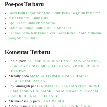
Pos-pos Terbaru
Santri Baru Diajak Mengenal Seluk Beluk Kegiatan Pesantren
Masa Orientasi Santri Baru
Apel Akbar Santri PP Mahasina
Ahlan wa Sahlan Santri Baru PP Mahasina!
Kenalan Sama Kak Firman Yuk! Santri Kelas 12 MA Mahasina
yang Menulis Buku
Komentar Terbaru
Rohidi
pada
KH. MIFTACHUL AKHYAR, RAIS AAM PBNU,
AJARKAN KONSEP MUKALLAF YANG VISIONER JAUH
KE DEPAN
XRnally
pada
MAJALAH EDISI KHUSUS (REMAJA
PERAIH KESUKSESAN)
Eny Yuningsih
pada
PROSESI PERGANTIAN PENGURUS DI
PP MAHASINA DALAM SKETSA M. NAWAF MUAZZAM
(SANTRI JURNALIS KELAS 9)
XRumer23nally
pada
SANTRI BAGUS
X22nally
pada
MAJALAH EDISI KHUSUS (REMAJA