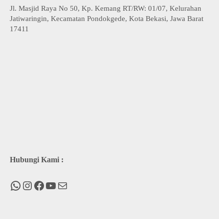
Jl. Masjid Raya No 50, Kp. Kemang RT/RW: 01/07, Kelurahan
Jatiwaringin, Kecamatan Pondokgede, Kota Bekasi, Jawa Barat
17411
Hubungi Kami :
WhatsApp
Instagram
Facebook
You Tube
Mail