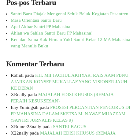
Pos-pos Terbaru
Santri Baru Diajak Mengenal Seluk Beluk Kegiatan Pesantren
Masa Orientasi Santri Baru
Apel Akbar Santri PP Mahasina
Ahlan wa Sahlan Santri Baru PP Mahasina!
Kenalan Sama Kak Firman Yuk! Santri Kelas 12 MA Mahasina
yang Menulis Buku
Komentar Terbaru
Rohidi
pada
KH. MIFTACHUL AKHYAR, RAIS AAM PBNU,
AJARKAN KONSEP MUKALLAF YANG VISIONER JAUH
KE DEPAN
XRnally
pada
MAJALAH EDISI KHUSUS (REMAJA
PERAIH KESUKSESAN)
Eny Yuningsih
pada
PROSESI PERGANTIAN PENGURUS DI
PP MAHASINA DALAM SKETSA M. NAWAF MUAZZAM
(SANTRI JURNALIS KELAS 9)
XRumer23nally
pada
SANTRI BAGUS
X22nally
pada
MAJALAH EDISI KHUSUS (REMAJA