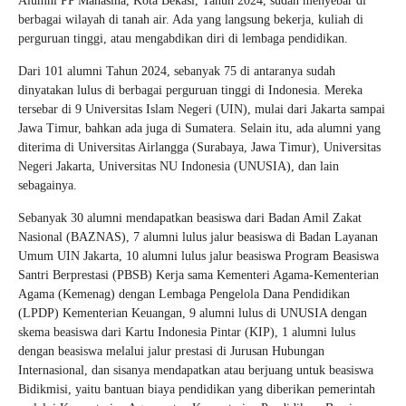
Alumni PP Mahasina, Kota Bekasi, Tahun 2024, sudah menyebar di
berbagai wilayah di tanah air. Ada yang langsung bekerja, kuliah di
perguruan tinggi, atau mengabdikan diri di lembaga pendidikan.
Dari 101 alumni Tahun 2024, sebanyak 75 di antaranya sudah
dinyatakan lulus di berbagai perguruan tinggi di Indonesia. Mereka
tersebar di 9 Universitas Islam Negeri (UIN), mulai dari Jakarta sampai
Jawa Timur, bahkan ada juga di Sumatera. Selain itu, ada alumni yang
diterima di Universitas Airlangga (Surabaya, Jawa Timur), Universitas
Negeri Jakarta, Universitas NU Indonesia (UNUSIA), dan lain
sebagainya.
Sebanyak 30 alumni mendapatkan beasiswa dari Badan Amil Zakat
Nasional (BAZNAS), 7 alumni lulus jalur beasiswa di Badan Layanan
Umum UIN Jakarta, 10 alumni lulus jalur beasiswa Program Beasiswa
Santri Berprestasi (PBSB) Kerja sama Kementeri Agama-Kementerian
Agama (Kemenag) dengan Lembaga Pengelola Dana Pendidikan
(LPDP) Kementerian Keuangan, 9 alumni lulus di UNUSIA dengan
skema beasiswa dari Kartu Indonesia Pintar (KIP), 1 alumni lulus
dengan beasiswa melalui jalur prestasi di Jurusan Hubungan
Internasional, dan sisanya mendapatkan atau berjuang untuk beasiswa
Bidikmisi, yaitu bantuan biaya pendidikan yang diberikan pemerintah