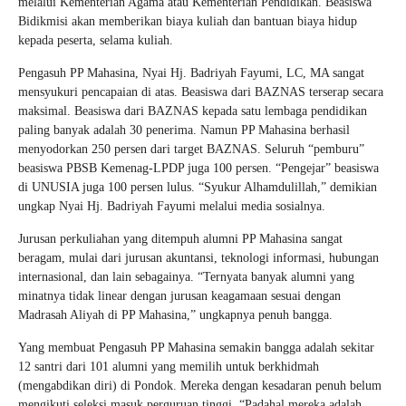
melalui Kementerian Agama atau Kementerian Pendidikan. Beasiswa
Bidikmisi akan memberikan biaya kuliah dan bantuan biaya hidup
kepada peserta, selama kuliah.
Pengasuh PP Mahasina, Nyai Hj. Badriyah Fayumi, LC, MA sangat
mensyukuri pencapaian di atas. Beasiswa dari BAZNAS terserap secara
maksimal. Beasiswa dari BAZNAS kepada satu lembaga pendidikan
paling banyak adalah 30 penerima. Namun PP Mahasina berhasil
menyodorkan 250 persen dari target BAZNAS. Seluruh “pemburu”
beasiswa PBSB Kemenag-LPDP juga 100 persen. “Pengejar” beasiswa
di UNUSIA juga 100 persen lulus. “Syukur Alhamdulillah,” demikian
ungkap Nyai Hj. Badriyah Fayumi melalui media sosialnya.
Jurusan perkuliahan yang ditempuh alumni PP Mahasina sangat
beragam, mulai dari jurusan akuntansi, teknologi informasi, hubungan
internasional, dan lain sebagainya. “Ternyata banyak alumni yang
minatnya tidak linear dengan jurusan keagamaan sesuai dengan
Madrasah Aliyah di PP Mahasina,” ungkapnya penuh bangga.
Yang membuat Pengasuh PP Mahasina semakin bangga adalah sekitar
12 santri dari 101 alumni yang memilih untuk berkhidmah
(mengabdikan diri) di Pondok. Mereka dengan kesadaran penuh belum
mengikuti seleksi masuk perguruan tinggi. “Padahal mereka adalah