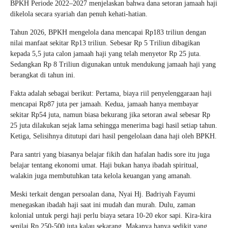
BPKH Periode 2022–2027 menjelaskan bahwa dana setoran jamaah haji
dikelola secara syariah dan penuh kehati-hatian.
Tahun 2026, BPKH mengelola dana mencapai Rp183 triliun dengan
nilai manfaat sekitar Rp13 triliun. Sebesar Rp 5 Triliun dibagikan
kepada 5,5 juta calon jamaah haji yang telah menyetor Rp 25 juta.
Sedangkan Rp 8 Triliun digunakan untuk mendukung jamaah haji yang
berangkat di tahun ini.
Fakta adalah sebagai berikut: Pertama, biaya riil penyelenggaraan haji
mencapai Rp87 juta per jamaah. Kedua, jamaah hanya membayar
sekitar Rp54 juta, namun biasa bekurang jika setoran awal sebesar Rp
25 juta dilakukan sejak lama sehingga menerima bagi hasil setiap tahun.
Ketiga, Selisihnya ditutupi dari hasil pengelolaan dana haji oleh BPKH.
Para santri yang biasanya belajar fikih dan hafalan hadis sore itu juga
belajar tentang ekonomi umat. Haji bukan hanya ibadah spiritual,
walakin juga membutuhkan tata kelola keuangan yang amanah.
Meski terkait dengan persoalan dana, Nyai Hj. Badriyah Fayumi
menegaskan ibadah haji saat ini mudah dan murah. Dulu, zaman
kolonial untuk pergi haji perlu biaya setara 10-20 ekor sapi. Kira-kira
senilai Rp 250-500 juta kalau sekarang. Makanya hanya sedikit yang