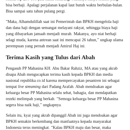
bisa berhaji. Apalagi perjalanan kapal laut butuh waktu berbulan-bulan.
Bisa sampai satu tahun pulang pergi.
“Maka, Alhamdulillah saat ini Pemerintah dan BPKH mengelola haji
dan dana haji dengan semangat melayani rakyat, sehingga biaya haji
yang dibayarkan jamaah menjadi murah. Makanya, ayo niat berhaji
selagi muda, karena antrean saat ini mencapai 26 tahun,” ungkap ulama
perempuan yang pernah menjadi Amirul Haj ini.
Terima Kasih yang Tulus dari Abah
Pengasuh PP Mahasina KH. Abu Bakar Rahziz, MA atau yang akrab
disapa Abah mengucapkan terima kasih kepada BPKH dan media
nasional republika.co.id karena mempercayakan pesantren ini sebagai
tempat
live streaming
dari Padang Arafah. Abah mendoakan agar
keluarga besar PP Mahasina selalu sehat, bahagia, dan mendapatkan
rezeki melimpah yang berkah. “Semoga keluarga besar PP Mahasina
segera bisa naik haji,” ungkapnya.
Selain itu, kyai yang akrab dipanggil Abah ini juga mendoakan agar
BPKH semakin berkembang dan manfaatnya kepada masyarakat
Indonesia terus meningkat. “Kalau BPKH maju dan besar, maka