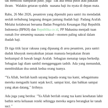
tak memiliki hamparan pasir, juga Tak ada tenda putih atau pakaian
ihram. Walakin getaran syahdu suasana haji itu nyata di depan mata.
Rabu, 26 Mei 2026, pesantren yang dipenuhi para santri itu mendadak
seolah terhubung langsung dengan jantung ibadah haji: Padang Arafah.
Melalui kolaborasi bersama Badan Pengelola Keuangan Haji Republik
Indonesia (BPKH) dan
Republika.co.id
, PP Mahasina menjadi tuan
rumah
live streaming
suasana wukuf—momen paling sakral dalam
ibadah haji.
Di tiga titik layar raksasa yang dipasang di area pesantren, para santri
duduk khusyuk menyaksikan jutaan manusia berpakaian ihram
berkumpul di bawah langit Arafah. Sebagian menatap tanpa berkedip.
Sebagian lagi diam sambil menggenggam tasbih. Ada yang menunduk,
membisikkan doa untuk kedua orang tuanya.
“Ya Allah, berilah kasih sayang kepada orang tua kami, sebagaimana
mereka mengasihi kami sejak kecil, sampai kini, dan bahkan sampai
yang akan datang,” lirihnya.
Ada juga yang berdoa: “Ya Allah berilah orang tua kami kesehatan lahir
bathin serta keluasan rezeki sehingga mereka segera berangkat ke tanah
suci.”