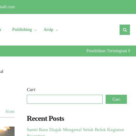
mail.com
u
Publishing
Arsip
Pendidikan Terintegrasi Kader U
al
Cari
Cari
Acara
Recent Posts
Santri Baru Diajak Mengenal Seluk Beluk Kegiatan