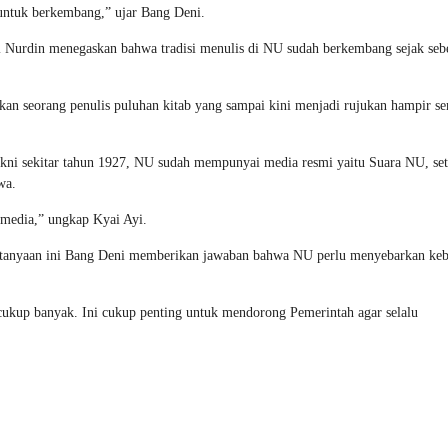
 untuk berkembang,” ujar Bang Deni.
Nurdin menegaskan bahwa tradisi menulis di NU sudah berkembang sejak se
n seorang penulis puluhan kitab yang sampai kini menjadi rujukan hampir s
akni sekitar tahun 1927, NU sudah mempunyai media resmi yaitu Suara NU, se
wa.
media,” ungkap Kyai Ayi.
pertanyaan ini Bang Deni memberikan jawaban bahwa NU perlu menyebarkan ke
 cukup banyak. Ini cukup penting untuk mendorong Pemerintah agar selalu