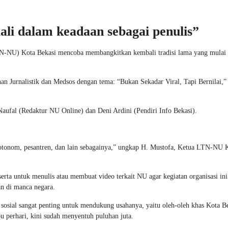
ali dalam keadaan sebagai penulis”
TN-NU) Kota Bekasi mencoba membangkitkan kembali tradisi lama yang mulai 
 Jurnalistik dan Medsos dengan tema: “Bukan Sekadar Viral, Tapi Bernilai,”
aufal (Redaktur NU Online) dan Deni Ardini (Pendiri Info Bekasi).
otonom, pesantren, dan lain sebagainya,” ungkap H. Mustofa, Ketua LTN-NU 
a untuk menulis atau membuat video terkait NU agar kegiatan organisasi ini
an di manca negara.
osial sangat penting untuk mendukung usahanya, yaitu oleh-oleh khas Kota Be
bu perhari, kini sudah menyentuh puluhan juta.