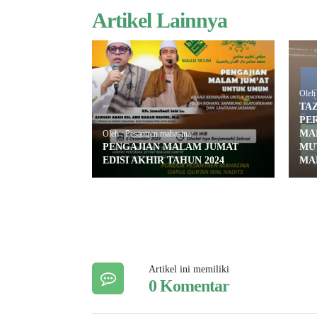
Artikel Lainnya
Oleh 
TA
PE
MA
Oleh : Pesantren mahasina
PENGAJIAN MALAM JUMAT
MU
EDISI AKHIR TAHUN 2024
MA
Artikel ini memiliki
0 Komentar