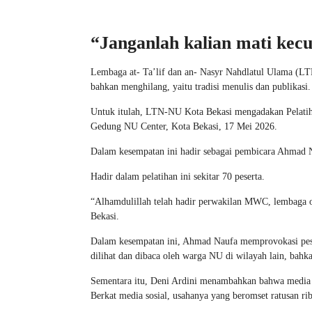
“Janganlah kalian mati kecu
Lembaga at- Ta’lif dan an- Nasyr Nahdlatul Ulama (L
bahkan menghilang, yaitu tradisi menulis dan publikasi.
Untuk itulah, LTN-NU Kota Bekasi mengadakan Pelatihan
Gedung NU Center, Kota Bekasi, 17 Mei 2026.
Dalam kesempatan ini hadir sebagai pembicara Ahmad N
Hadir dalam pelatihan ini sekitar 70 peserta.
“Alhamdulillah telah hadir perwakilan MWC, lembaga 
Bekasi.
Dalam kesempatan ini, Ahmad Naufa memprovokasi pesert
dilihat dan dibaca oleh warga NU di wilayah lain, bahk
Sementara itu, Deni Ardini menambahkan bahwa media s
Berkat media sosial, usahanya yang beromset ratusan ri