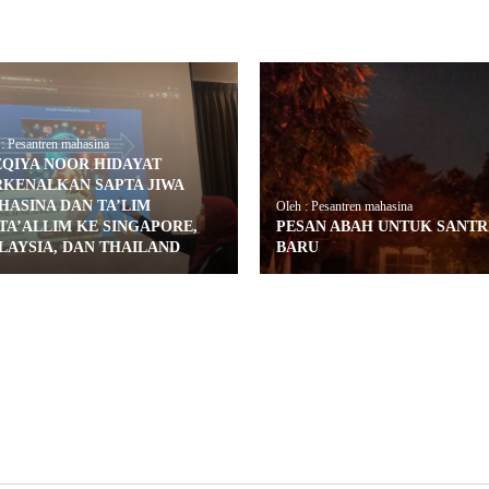
: Pesantren mahasina
ZQIYA NOOR HIDAYAT
RKENALKAN SAPTA JIWA
HASINA DAN TA’LIM
Oleh : Pesantren mahasina
TA’ALLIM KE SINGAPORE,
PESAN ABAH UNTUK SANTR
LAYSIA, DAN THAILAND
BARU