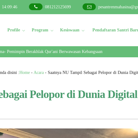
14
:
09
:
47
081212125699
pesantrenmahasina@g
Profile
Program
Kesiswaan
Pendaftaran Santri Bar
Pemimpin Berakhlak Qur'ani Berwawasan Kebangsaan
nda disini :
Home
-
Acara
-
Saatnya NU Tampil Sebagai Pelopor di Dunia Digit
bagai Pelopor di Dunia Digital