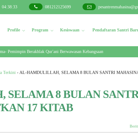
04
:
38
:
34
081212125699
pesantrenmahasina@g
Profile
Program
Kesiswaan
Pendaftaran Santri Bar
Pemimpin Berakhlak Qur'ani Berwawasan Kebangsaan
a Terkini
-
AL-HAMDULILLAH, SELAMA 8 BULAN SANTRI MAHASINA
 SELAMA 8 BULAN SANTR
KAN 17 KITAB
Berit