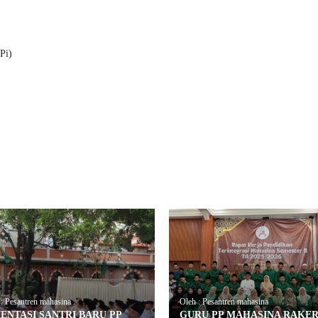
Pi)
: Pesantren mahasina
Oleh : Pesantren mahasina
ENTASI SANTRI BARU PP
GURU PP MAHASINA RAKE