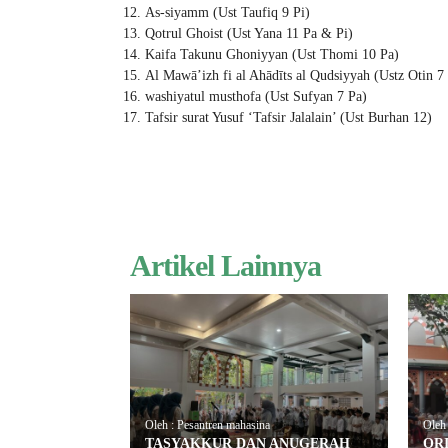
As-siyamm (Ust Taufiq 9 Pi)
Qotrul Ghoist (Ust Yana 11 Pa & Pi)
Kaifa Takunu Ghoniyyan (Ust Thomi 10 Pa)
Al Mawā’izh fi al Ahādīts al Qudsiyyah (Ustz Otin 7 
washiyatul musthofa (Ust Sufyan 7 Pa)
Tafsir surat Yusuf ‘Tafsir Jalalain’ (Ust Burhan 12)
Artikel Lainnya
Oleh : Pesantren mahasina
Oleh 
TASYAKKUR DAN ANUGERAH
ORI