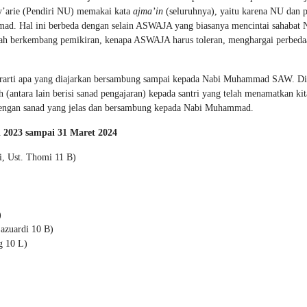
y’arie (Pendiri NU) memakai kata
ajma’in
(seluruhnya), yaitu karena NU dan
d. Hal ini berbeda dengan selain ASWAJA yang biasanya mencintai sahabat 
nilah berkembang pemikiran, kenapa ASWAJA harus toleran, menghargai perbeda
berarti apa yang diajarkan bersambung sampai kepada Nabi Muhammad SAW. Di
(antara lain berisi sanad pengajaran) kepada santri yang telah menamatkan kit
 dengan sanad yang jelas dan bersambung kepada Nabi Muhammad.
i 2023 sampai 31 Maret 2024
i, Ust. Thomi 11 B)
)
Lazuardi 10 B)
g 10 L)