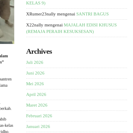
KELAS 9)
XRumer23nally
mengenai
SANTRI BAGUS
X22nally
mengenai
MAJALAH EDISI KHUSUS
(REMAJA PERAIH KESUKSESAN)
Archives
dalam
n
”
Juli 2026
Juni 2026
santren
Mei 2026
ulama
April 2026
,
Maret 2026
berkah.
Februari 2026
abib
as-kelas
Januari 2026
ridho,