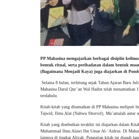
PP Mahasina mengajarkan berbagai disiplin keilmua
bentuk ritual, serta peribadatan dalam bentuk
mua
(Bagaimana Menjadi Kaya) juga diajarkan di Pondo
Selama 8 bulan, terhitung sejak Tahun Ajaran Baru Jul
Mahasina Darul Qur’an Wal Hadist telah menamatkan 17 
terdahulu.
Kitab-kitab yang ditamatkan di PP Mahasina meliputi b
Tajwid, Ilmu Alat (Nahwu Shorrof), Mu’amalah antar s
Kitab yang disebutkan terakhir ini diajarkan dalam Kit
Muhammad Ibnu Alawi Ibn Umar Al-‘Aidrus. Di Mahasina,
lainnya di tingkat Aliyah. Pengajian kitab ini diasuh