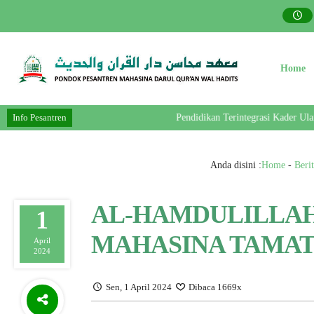
Home
Info Pesantren
Pendidikan Terintegrasi Kader Ulama- 
Anda disini :
Home
-
Berit
AL-HAMDULILLAH,
1
MAHASINA TAMAT
April
2024
Sen, 1 April 2024
Dibaca 1669x