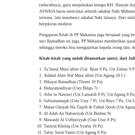
(seluruhnya), guru menjelaskan kenapa KH. Hasyim As
ASWAJA harus mencintai seluruh sahabat Nabi Muhamma
tertentu, lalu membenci sahabat Nabi lainnya. Dari si
berpikiran moderat.
Pengajaran Kitab di PP Mahasina juga bersanad yang 
suci Ramadhan ini juga, PP Mahasina memberikan ijazah 
sehingga mereka bisa mengajarkan kepada orang lain,
Kitab-kitab yang sudah ditamatkan santri, dari Jul
Ta’limul Muta’allim (Uat. Ryan 9 Pa, Ust Zubair 9 P
Adabul Alim Wal Muta’allim (Ust Agung 10 L)
Hikayat Ramadhan (Thomi 10 Pa)
Hidayatussibyan (Ustz Bilqis 7)
Arba’in Nawawi (Ust Lazuardi 8 Pi, Ust Agung 8 Pa
Safinatunnajah (Ustz Ussy 7 Pi, Ust Roys 7 Pa, Ust 
Matan Ghoyah Wa Taqrib & Fathul Qorib (Ust Agun
Al Adab An Nabawiyah (Ust Burhan 9)
Mawaidz Al Usfhuriyyah (Ustz Ussy 8 Pi)
Taisirul Kholaq (Ust Syafiq 10 Pi)
Tafsir Surat Yasiin (Ust Agung 8 Pa)