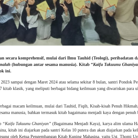
n secara komprehensif, mulai dari Ilmu Tauhid (Teologi), peribadatan 
malah
(hubungan antar sesama manusia). Kitab “
Kaifa Takuunu Ghaniya
k ini.
i 2023 sampai dengan Maret 2024 atau selama sekitar 8 bulan, santri Pondok Pe
kitab klasik, yang meliputi berbagai bidang keilmuan yang diwariskan para 
erbagai macam keilmuan, mulai dari Tauhid, Fiqih, Kisah-kisah Penuh Hikmah
esama manusia, bahkan termasuk kitab bagaimana menjadi kaya dengan penuh 
ab
“Kaifa Takuunu Ghaniyan”
(Bagaimana Menjadi Kaya), karya alim ulama H
 kitab ini diajarkan pada santri Kelas 10 putera dan akan diajarkan pada kel
 langsung oleh Ketua Pengembangan Kitab Kuning Mahasina, yaitu Ust. Thomi Ur