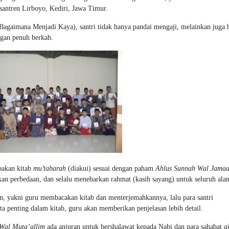
antren Lirboyo, Kediri, Jawa Timur.
Bagaimana Menjadi Kaya), santri tidak hanya pandai mengaji, melainkan juga 
ngan penuh berkah.
pakan kitab
mu’tabarah
(diakui) sesuai dengan paham
Ahlus Sunnah Wal Jama
kan perbedaan, dan selalu menebarkan rahmat (kasih sayang) untuk seluruh ala
an, yakni guru membacakan kitab dan menterjemahkannya, lalu para santri
ta penting dalam kitab, guru akan memberikan penjelasan lebih detail.
Wal Muta’allim
ada anjuran untuk bershalawat kepada Nabi dan para sahabat
a