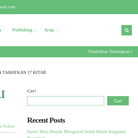
mail.com
u
Publishing
Arsip
Pendidikan Terintegrasi Kader U
 TAMATKAN 17 KITAB
I
Cari
Cari
Recent Posts
a Terkini
Santri Baru Diajak Mengenal Seluk Beluk Kegiatan