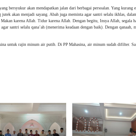
 yang bersyukur akan mendapatkan jalan dari berbagai persoalan. Yang kurang 
jutek akan menjadi sayang. Abah juga meminta agar santri selalu ikhlas, dala
 Makan karena Allah. Tidur karena Allah. Dengan begitu, Insya Allah, segala h
 agar santri selalu qana’ah (menerima keadaan dengan baik). Dengan qanaah, 
ina untuk rajin minum air putih. Di PP Mahasina, air minum sudah difilter. San