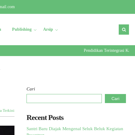
mail.com
u
Publishing
Arsip
Pendidikan Terintegrasi Kader Ulam
U
Cari
Cari
a Terkini
Recent Posts
Santri Baru Diajak Mengenal Seluk Beluk Kegiatan