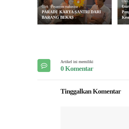
Oleh
Gur
Oleh : Pesantren mahasina
PARADE KARYA SANTRI DARI
Pen
BARANG BEKAS
Kes
Artikel ini memiliki
0 Komentar
Tinggalkan Komentar