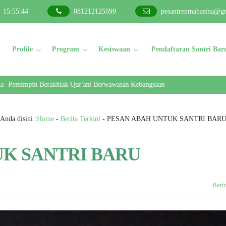
15
:
55
:
45
081212125699
pesantrenmahasina@g
Profile
Program
Kesiswaan
Pendaftaran Santri Bar
mimpin Berakhlak Qur'ani Berwawasan Kebangsaan
Anda disini :
Home
-
Berita Terkini
-
PESAN ABAH UNTUK SANTRI BAR
UK SANTRI BARU
Berit