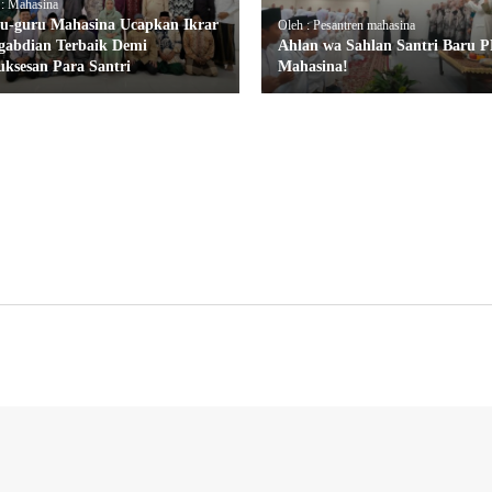
 : Mahasina
u-guru Mahasina Ucapkan Ikrar
Oleh : Pesantren mahasina
gabdian Terbaik Demi
Ahlan wa Sahlan Santri Baru P
uksesan Para Santri
Mahasina!