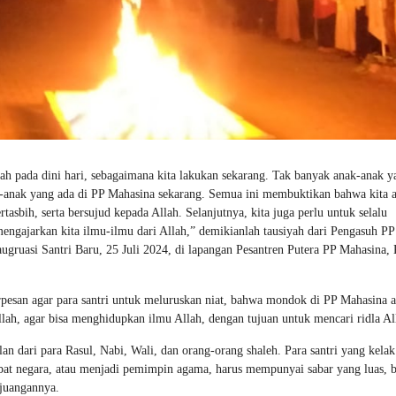
 pada dini hari, sebagaimana kita lakukan sekarang. Tak banyak anak-anak y
k-anak yang ada di PP Mahasina sekarang. Semua ini membuktikan bahwa kita 
ertasbih, serta bersujud kepada Allah. Selanjutnya, kita juga perlu untuk selalu
ajarkan kita ilmu-ilmu dari Allah,” demikianlah tausiyah dari Pengasuh PP
ruasi Santri Baru, 25 Juli 2024, di lapangan Pesantren Putera PP Mahasina,
erpesan agar para santri untuk meluruskan niat, bahwa mondok di PP Mahasina 
ah, agar bisa menghidupkan ilmu Allah, dengan tujuan untuk mencari ridla Al
lan dari para Rasul, Nabi, Wali, dan orang-orang shaleh. Para santri yang kelak
bat negara, atau menjadi pemimpin agama, harus mempunyai sabar yang luas, 
rjuangannya.