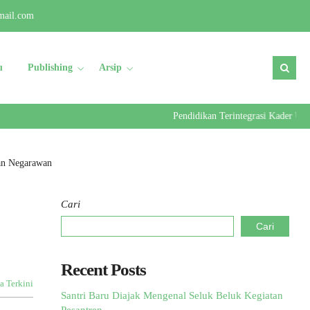
mail.com
u
Publishing
Arsip
Pendidikan Terintegrasi Kader Ulama- Pe
dan Negarawan
Cari
Cari
Recent Posts
a Terkini
Santri Baru Diajak Mengenal Seluk Beluk Kegiatan