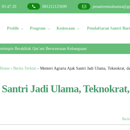
03
:
47
:
21
081212125699
pesantrenmahasina@g
Profile
Program
Kesiswaan
Pendaftaran Santri Bar
n Berakhlak Qur'ani Berwawasan Kebangsaan
Home
-
Berita Terkini
-
Menteri Agraria Ajak Santri Jadi Ulama, Teknokrat, 
 Santri Jadi Ulama, Teknokrat,
Berit