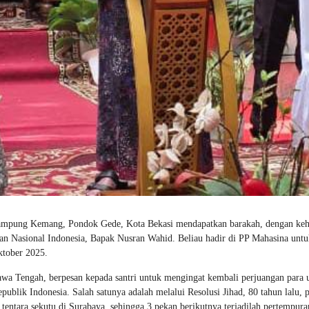
Kampung Kemang, Pondok Gede, Kota Bekasi mendapatkan barakah, dengan keh
an Nasional Indonesia, Bapak Nusran Wahid. Beliau hadir di PP Mahasina untu
ktober 2025.
Jawa Tengah, berpesan kepada santri untuk mengingat kembali perjuangan para
blik Indonesia. Salah satunya adalah melalui Resolusi Jihad, 80 tahun lalu, 
entara sekutu di Surabaya, sehingga 3 pekan berikutnya terjadilah pertempura