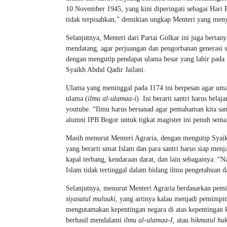
10 November 1945, yang kini diperingati sebagai Har
tidak terpisahkan,” demikian ungkap Menteri yang meny
Selanjutnya, Menteri dari Partai Golkar ini juga bertany
mendatang, agar perjuangan dan pengorbanan generasi se
dengan mengutip pendapat ulama besar yang lahir pada 
Syaikh Abdul Qadir Jailani.
Ulama yang meninggal pada 1174 ini berpesan agar uma
ulama (
ilmu al-ulamaa-i
). Ini berarti santri harus bela
youtube. “Ilmu harus bersanad agar pemahaman kita 
alumni IPB Bogor untuk tigkat magister ini penuh sema
Masih menurut Menteri Agraria, dengan mengutip Syaik
yang berarti umat Islam dan para santri harus siap menj
kapal terbang, kendaraan darat, dan lain sebagainya. “N
Islam tidak tertinggal dalam bidang ilmu pengetahuan d
Selanjutnya, menurut Menteri Agraria berdasarkan pemi
siyasatul muluuki
, yang artinya kalau menjadi pemimpin
mengutamakan kepentingan negara di atas kepentingan ke
berhasil mendalami
ilmu al-ulamaa-I,
atau
hikmatul hu