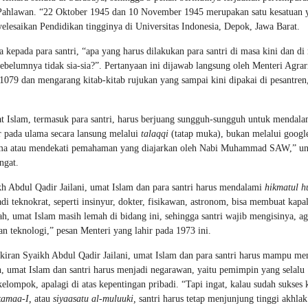
i Pahlawan. “22 Oktober 1945 dan 10 November 1945 merupakan satu kesatuan 
elesaikan Pendidikan tingginya di Universitas Indonesia, Depok, Jawa Barat.
a kepada para santri, “apa yang harus dilakukan para santri di masa kini dan di
belumnya tidak sia-sia?”. Pertanyaan ini dijawab langsung oleh Menteri Agrar
1079 dan mengarang kitab-kitab rujukan yang sampai kini dipakai di pesantren
t Islam, termasuk para santri, harus berjuang sungguh-sungguh untuk mendala
jar pada ulama secara lansung melalui
talaqqi
(tatap muka), bukan melalui googl
sama atau mendekati pemahaman yang diajarkan oleh Nabi Muhammad SAW,” u
ngat.
h Abdul Qadir Jailani, umat Islam dan para santri harus mendalami
hikmatul 
adi teknokrat, seperti insinyur, dokter, fisikawan, astronom, bisa membuat kapa
ah, umat Islam masih lemah di bidang ini, sehingga santri wajib mengisinya, a
an teknologi,” pesan Menteri yang lahir pada 1973 ini.
kiran Syaikh Abdul Qadir Jailani, umat Islam dan para santri harus mampu me
, umat Islam dan santri harus menjadi negarawan, yaitu pemimpin yang selalu
lompok, apalagi di atas kepentingan pribadi. “Tapi ingat, kalau sudah sukses 
kamaa-I,
atau
siyaasatu al-muluuki,
santri harus tetap menjunjung tinggi akhlak