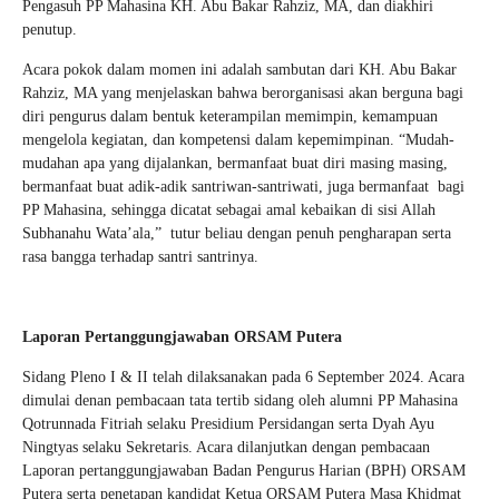
Pengasuh PP Mahasina KH. Abu Bakar Rahziz, MA, dan diakhiri
penutup.
Acara pokok dalam momen ini adalah sambutan dari KH. Abu Bakar
Rahziz, MA yang menjelaskan bahwa berorganisasi akan berguna bagi
diri pengurus dalam bentuk keterampilan memimpin, kemampuan
mengelola kegiatan, dan kompetensi dalam kepemimpinan. “Mudah-
mudahan apa yang dijalankan, bermanfaat buat diri masing masing,
bermanfaat buat adik-adik santriwan-santriwati, juga bermanfaat bagi
PP Mahasina, sehingga dicatat sebagai amal kebaikan di sisi Allah
Subhanahu Wata’ala,” tutur beliau dengan penuh pengharapan serta
rasa bangga terhadap santri­ santrinya.
Laporan Pertanggungjawaban ORSAM Putera
Sidang Pleno I & II telah dilaksanakan pada 6 September 2024. Acara
dimulai denan pembacaan tata tertib sidang oleh alumni PP Mahasina
Qotrunnada Fitriah selaku Presidium Persidangan serta Dyah Ayu
Ningtyas selaku Sekretaris. Acara dilanjutkan dengan pembacaan
Laporan pertanggungjawaban Badan Pengurus Harian (BPH) ORSAM
Putera serta penetapan kandidat Ketua ORSAM Putera Masa Khidmat