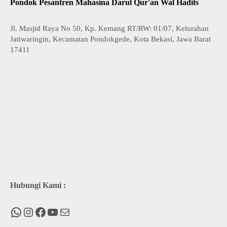
Pondok Pesantren Mahasina Darul Qur'an Wal Hadits
Jl. Masjid Raya No 50, Kp. Kemang RT/RW: 01/07, Kelurahan
Jatiwaringin, Kecamatan Pondokgede, Kota Bekasi, Jawa Barat
17411
Hubungi Kami :
WhatsApp
Instagram
Facebook
You Tube
Mail