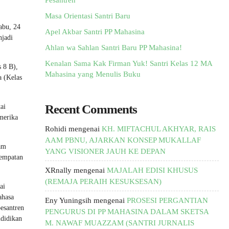
Pesantren
Masa Orientasi Santri Baru
abu, 24
Apel Akbar Santri PP Mahasina
njadi
Ahlan wa Sahlan Santri Baru PP Mahasina!
Kenalan Sama Kak Firman Yuk! Santri Kelas 12 MA
 8 B),
Mahasina yang Menulis Buku
a (Kelas
Recent Comments
ai
merika
Rohidi
mengenai
KH. MIFTACHUL AKHYAR, RAIS
AAM PBNU, AJARKAN KONSEP MUKALLAF
am
YANG VISIONER JAUH KE DEPAN
sempatan
XRnally
mengenai
MAJALAH EDISI KHUSUS
(REMAJA PERAIH KESUKSESAN)
ai
ahasa
Eny Yuningsih
mengenai
PROSESI PERGANTIAN
pesantren
PENGURUS DI PP MAHASINA DALAM SKETSA
ndidikan
M. NAWAF MUAZZAM (SANTRI JURNALIS