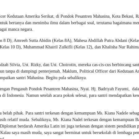
ficer Kedutaan Amerika Serikat, di Pondok Pesantren Mahasina, Kota Bekasi, R
untuk bertanya dan menimba ilmu dalam berbagai soal, terutama bagaimana me
agai manca negara.
las 8 D), Amreeh Sutta Abidin (Kelas 8A), Mahesa Abdillah Putra Abdani (Kelas
Kelas 10 D), Muhammad Khairil Zulkifli (Kelas 12), dan Khalisha Nur Rahim
h Silvia, Ust. Rizky, dan Ust. Choirotin, mereka cas-cis-cus berbincang sant
pun tanpa di dampingi penterjemah. Maklum, Political Officer dari Kedutaan A
mpaikan santri Mahasina. Begitu pula sebaliknya.
 dengan Pengasuh Pondok Pesantren Mahasina, Nyai. Hj. Badriyah Fayumi, dal
di Indonesia. Namun setelah acara pokok selesai, para santri mendapatkan ke
belah pihak. Para santri terkesan dengan kemampuan Ms. Kiana Nadele sebag
masih relatif muda. Sebaliknya, Ms. Kiana Nadel terkesan dengan kemampuan B
. Diplomat berdarah Amerika Latin ini juga terkesan dengan sistem pendidikan 
“Kalau saya masih muda, saya sangat berminat untuk bersekolah di lembaga pe