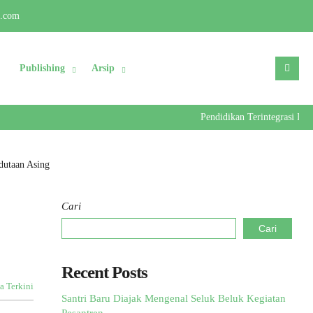
l.com
Publishing
Arsip
Pendidikan Terintegrasi Kader 
dutaan Asing
Cari
Cari
Recent Posts
a Terkini
Santri Baru Diajak Mengenal Seluk Beluk Kegiatan