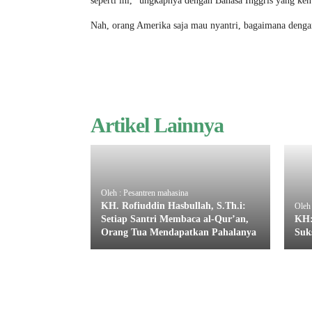
seperti ini,” ungkapnya dengan Bahasa Inggris yang kent
Nah, orang Amerika saja mau nyantri, bagaimana den
Artikel Lainnya
Oleh : Pesantren mahasina
KH. Rofiuddin Hasbullah, S.Th.i:
Oleh 
Setiap Santri Membaca al-Qur’an,
KH:
Orang Tua Mendapatkan Pahalanya
Suk