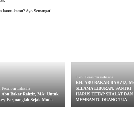
al,
gan kamu-kamu? Ayo Semangat!
Oleh : Pesantren mahasina
KH. ABU BAKAR RAHZIZ, M
SELAMA LIBURAN, SANTRI
: Pesantren mahasina
 Abu Bakar Rahziz, MA: Untuk
HARUS TETAP SHALAT DAN
ses, Berjuanglah Sejak Muda
MEMBANTU ORANG TUA