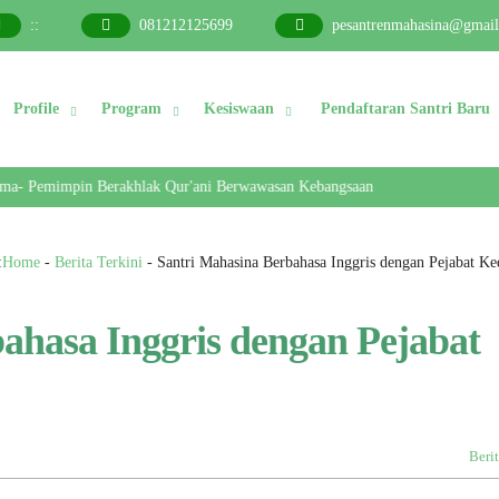
:
:
081212125699
pesantrenmahasina@gmai
Profile
Program
Kesiswaan
Pendaftaran Santri Baru
- Pemimpin Berakhlak Qur'ani Berwawasan Kebangsaan
:
Home
-
Berita Terkini
-
Santri Mahasina Berbahasa Inggris dengan Pejabat Ke
ahasa Inggris dengan Pejabat
Berit