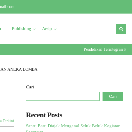
mail.com
u
Publishing
Arsip
Pendidikan Terintegrasi Kader Ul
EKAN ANEKA LOMBA
Cari
Cari
Recent Posts
a Terkini
Santri Baru Diajak Mengenal Seluk Beluk Kegiatan