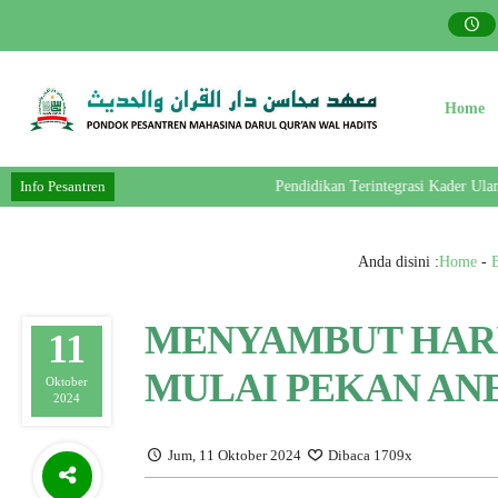
Home
Info Pesantren
Pendidikan Terintegrasi Kader Ulama- P
Anda disini :
Home
-
B
MENYAMBUT HARI
11
MULAI PEKAN AN
Oktober
2024
Jum, 11 Oktober 2024
Dibaca 1709x