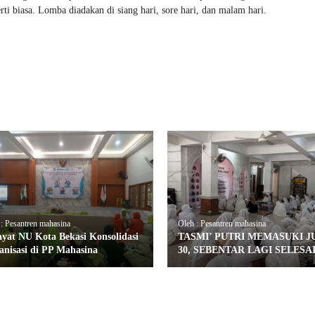
ti biasa. Lomba diadakan di siang hari, sore hari, dan malam hari.
: Pesantren mahasina
Oleh : Pesantren mahasina
ayat NU Kota Bekasi Konsolidasi
TASMI’ PUTRI MEMASUKI J
anisasi di PP Mahasina
30, SEBENTAR LAGI SELESA