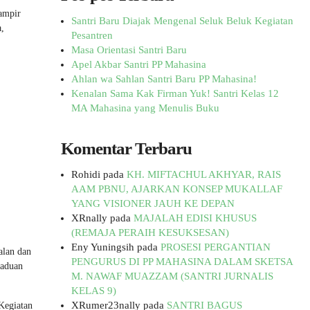
ampir
Santri Baru Diajak Mengenal Seluk Beluk Kegiatan
,
Pesantren
Masa Orientasi Santri Baru
Apel Akbar Santri PP Mahasina
Ahlan wa Sahlan Santri Baru PP Mahasina!
Kenalan Sama Kak Firman Yuk! Santri Kelas 12
MA Mahasina yang Menulis Buku
Komentar Terbaru
Rohidi
pada
KH. MIFTACHUL AKHYAR, RAIS
AAM PBNU, AJARKAN KONSEP MUKALLAF
YANG VISIONER JAUH KE DEPAN
XRnally
pada
MAJALAH EDISI KHUSUS
(REMAJA PERAIH KESUKSESAN)
Eny Yuningsih
pada
PROSESI PERGANTIAN
alan dan
PENGURUS DI PP MAHASINA DALAM SKETSA
Paduan
M. NAWAF MUAZZAM (SANTRI JURNALIS
KELAS 9)
XRumer23nally
pada
SANTRI BAGUS
Kegiatan