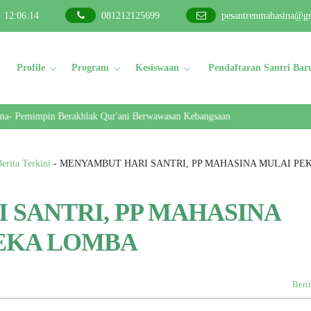
12
:
06
:
15
081212125699
pesantrenmahasina@g
Profile
Program
Kesiswaan
Pendaftaran Santri Bar
emimpin Berakhlak Qur'ani Berwawasan Kebangsaan
erita Terkini
-
MENYAMBUT HARI SANTRI, PP MAHASINA MULAI P
 SANTRI, PP MAHASINA
EKA LOMBA
Berit