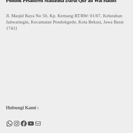
Pondok Pesantren Mahasina Darul Qur'an Wal Hadits
Jl. Masjid Raya No 50, Kp. Kemang RT/RW: 01/07, Kelurahan
Jatiwaringin, Kecamatan Pondokgede, Kota Bekasi, Jawa Barat
17411
Hubungi Kami :
WhatsApp
Instagram
Facebook
You Tube
Mail