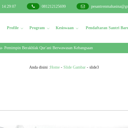
14
:
29
:
08
081212125699
pesantrenmahasina@g
Profile
Program
Kesiswaan
Pendaftaran Santri Bar
Pemimpin Berakhlak Qur'ani Berwawasan Kebangsaan
Anda disini :
Home
-
Slide Gambar
-
slide3