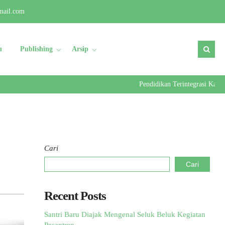
mail.com
u
Publishing
Arsip
Pendidikan Terintegrasi Kader Ul
Cari
Cari
Recent Posts
Santri Baru Diajak Mengenal Seluk Beluk Kegiatan