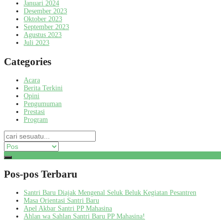
Januari 2024
Desember 2023
Oktober 2023
September 2023
Agustus 2023
Juli 2023
Categories
Acara
Berita Terkini
Opini
Pengumuman
Prestasi
Program
Pos-pos Terbaru
Santri Baru Diajak Mengenal Seluk Beluk Kegiatan Pesantren
Masa Orientasi Santri Baru
Apel Akbar Santri PP Mahasina
Ahlan wa Sahlan Santri Baru PP Mahasina!