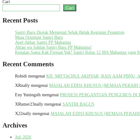
Cari
Cari
Recent Posts
Santri Baru Diajak Mengenal Seluk Beluk Kegiatan Pesantren
Masa Orientasi Santri Baru
Apel Akbar Santri PP Mahasina
Ahlan wa Sahlan Santri Baru PP Mahasina!
Kenalan Sama Kak Firman Yuk! Santri Kelas 12 MA Mahasina yang 
Recent Comments
Rohidi
mengenai
KH. MIFTACHUL AKHYAR, RAIS AAM PBNU,
XRnally
mengenai
MAJALAH EDISI KHUSUS (REMAJA PERAIH
Eny Yuningsih
mengenai
PROSESI PERGANTIAN PENGURUS DI 
XRumer23nally
mengenai
SANTRI BAGUS
X22nally
mengenai
MAJALAH EDISI KHUSUS (REMAJA PERAI
Archives
Juli 2026