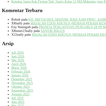
Kenalan Sama Kak Firman Yuk! Santri Kelas 12 MA Mahasina yang 
Komentar Terbaru
Rohidi
pada
KH. MIFTACHUL AKHYAR, RAIS AAM PBNU, AJA
XRnally
pada
MAJALAH EDISI KHUSUS (REMAJA PERAIH KE
Eny Yuningsih
pada
PROSESI PERGANTIAN PENGURUS DI PP 
XRumer23nally
pada
SANTRI BAGUS
X22nally
pada
MAJALAH EDISI KHUSUS (REMAJA PERAIH KE
Arsip
Juli 2026
Juni 2026
Mei 2026
April 2026
Maret 2026
Februari 2026
Januari 2026
Desember 2025
November 2025
Oktober 2025
September 2025
Agustus 2025
Juli 2025
Juni 2025
Mei 2025