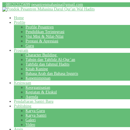
:
:
081212125699
pesantrenmahasina@gmail.com
Home
Profile
Profile Pesantren
Pendidikan Terintegrasi
Visi Misi & Nilai-Nilai
Prestasi & Apresiasi
Guru
Program
Character Building
Tahsin dan Tahfidz Al-Qur’an
Tahfidz dan fahmul Hadits
Kitab Kuning
Bahasa Arab dan Bahasa Inggris
Kepemimpinan
Kesiswaan
Keorganisasian
Kegiatan & Ekskul
Agenda
Pendaftaran Santri Baru
Publishing
Karya Guru
Karya Santri
Galeri
Video
Arsip