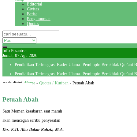
Editorial
Civitas
Berita
Pengumuman
Quotes
Info Pesantren
Jumat, 07 Agu 2026
Pendidikan Terintegrasi Kader Ulama- Pemimpin Berakhlak Qur'ani
Pendidikan Terintegrasi Kader Ulama- Pemimpin Berakhlak Qur'ani
Anda disini :
Home
-
Quotes / Kutipan
-
Petuah Abah
Petuah Abah
Satu Momen kesabaran saat marah
akan mencegah seribu penyesalan
Drs. K.H. Abu Bakar Rahziz, M.A.