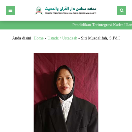
Pendidikan Terintegrasi Kader Ul
Anda disini :
Home
-
Ustadz / Ustadzah
-
Siti Muzdalifah, S.Pd.I