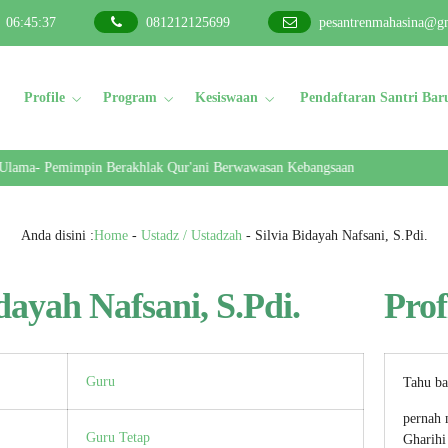
06
:
45
:
37
081212125699
pesantrenmahasina@g
Profile
Program
Kesiswaan
Pendaftaran Santri Bar
 Ulama- Pemimpin Berakhlak Qur'ani Berwawasan Kebangsaan
Anda disini :
Home
-
Ustadz / Ustadzah
-
Silvia Bidayah Nafsani, S.Pdi.
idayah Nafsani, S.Pdi.
Prof
Guru
Tahu ba
pernah 
Guru Tetap
Gharihi