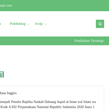
mail.com
u
Publishing
Arsip
Pendidikan Terintegrasi 
il
hasa Inggris
menjadi Penulis Replika Naskah Daluang Aqaid al-Iman wal Islam wa
 Kode A 692 Perpustakaan Nasional Republic Indonesia 2020 Juara 1