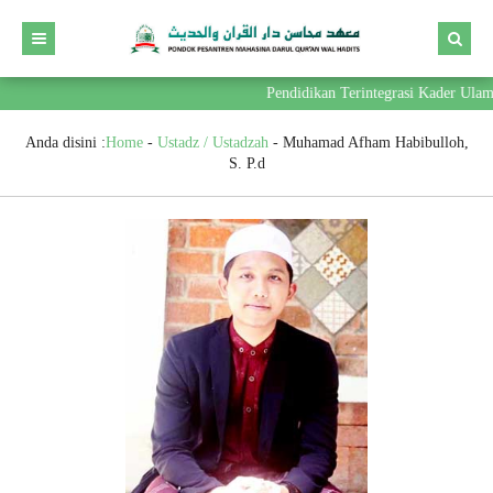
Pendidikan Terintegrasi Kader Ula
Anda disini :
Home
-
Ustadz / Ustadzah
-
Muhamad Afham Habibulloh,
S. P.d