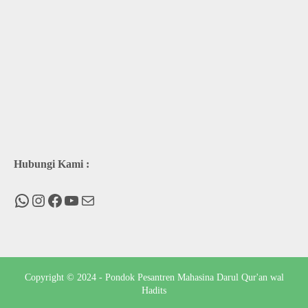
Hubungi Kami :
WhatsApp
Instagram
Facebook
You Tube
Mail
Copyright © 2024 - Pondok Pesantren Mahasina Darul Qur'an wal
Hadits