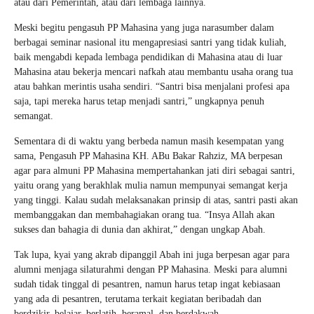
atau dari Pemerintah, atau dari lembaga lainnya.
Meski begitu pengasuh PP Mahasina yang juga narasumber dalam
berbagai seminar nasional itu mengapresiasi santri yang tidak kuliah,
baik mengabdi kepada lembaga pendidikan di Mahasina atau di luar
Mahasina atau bekerja mencari nafkah atau membantu usaha orang tua
atau bahkan merintis usaha sendiri. “Santri bisa menjalani profesi apa
saja, tapi mereka harus tetap menjadi santri,” ungkapnya penuh
semangat.
Sementara di di waktu yang berbeda namun masih kesempatan yang
sama, Pengasuh PP Mahasina KH. ABu Bakar Rahziz, MA berpesan
agar para almuni PP Mahasina mempertahankan jati diri sebagai santri,
yaitu orang yang berakhlak mulia namun mempunyai semangat kerja
yang tinggi. Kalau sudah melaksanakan prinsip di atas, santri pasti akan
membanggakan dan membahagiakan orang tua. “Insya Allah akan
sukses dan bahagia di dunia dan akhirat,” dengan ungkap Abah.
Tak lupa, kyai yang akrab dipanggil Abah ini juga berpesan agar para
alumni menjaga silaturahmi dengan PP Mahasina. Meski para alumni
sudah tidak tinggal di pesantren, namun harus tetap ingat kebiasaan
yang ada di pesantren, terutama terkait kegiatan beribadah dan
berdzikir, belajar, berlatih, beramal, dan berdakwah.