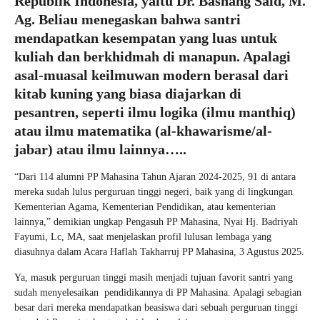
Republik Indonesia, yaitu Dr. Basnang Said, M.
Ag. Beliau menegaskan bahwa santri
mendapatkan kesempatan yang luas untuk
kuliah dan berkhidmah di manapun. Apalagi
asal-muasal keilmuwan modern berasal dari
kitab kuning yang biasa diajarkan di
pesantren, seperti ilmu logika (ilmu manthiq)
atau ilmu matematika (al-khawarisme/al-
jabar) atau ilmu lainnya…..
“Dari 114 alumni PP Mahasina Tahun Ajaran 2024-2025, 91 di antara
mereka sudah lulus perguruan tinggi negeri, baik yang di lingkungan
Kementerian Agama, Kementerian Pendidikan, atau kementerian
lainnya,” demikian ungkap Pengasuh PP Mahasina, Nyai Hj. Badriyah
Fayumi, Lc, MA, saat menjelaskan profil lulusan lembaga yang
diasuhnya dalam Acara Haflah Takharruj PP Mahasina, 3 Agustus 2025.
Ya, masuk perguruan tinggi masih menjadi tujuan favorit santri yang
sudah menyelesaikan pendidikannya di PP Mahasina. Apalagi sebagian
besar dari mereka mendapatkan beasiswa dari sebuah perguruan tinggi